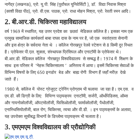
नागेंद्र (लखनऊ), प्रो. यू.पी. सिंह (पूर्वांचल यूनिवेर्सिटी ), डॉ. विद्या निवास मिश्रा
(काशी विद्या पीठ), प्रो. वी.एस. पाठक, प्रो. राधा मोहन मिश्रा, प्रो. रेवती रमन आदि।
2. बी.आर.डी. चिकित्सा महाविद्यालय
वर्ष 1969 में स्थापित, यह उत्तर प्रदेश का छठवां मेडिकल कॉलेज है। इसका नाम एक
प्रमुख सामाजिक कार्यकर्ता बाबा राघव दास के नाम पर है, जो एक स्वतंत्रता सेनानी
और इस क्षेत्र के सर्वदया नेता थे । कॉलेज गोरखपुर रेलवे स्टेशन से 8 किमी दूर स्थित
है। प्रोफेसर पी.एल. शुक्ला, संस्थापक प्रिंसिपल और एनाटॉमी के प्रोफेसर थे।
बी.आर.डी. मेडिकल कॉलेज गोरखपुर विश्वविद्यालय से सम्बद्ध है। 1974 में शिक्षण के
साथ इस परिसर में ‘नेहरू चिकित्सालय ‘ अस्तित्व में आया। इसमें चिकित्सा सेवाओं के
विभिन्न विषयों के लिए 650 इनडोर बेड और बाह्य रोगी विभाग हैं जहाँ मरीज़ देखे
जाते हैं।
1980 से, कॉलेज में पोस्ट ग्रेजुएट ट्रेनिंग प्रोग्राम भी चलाया जा रहा है। एम.एस. व
एम.डी. की डिग्री के लिए विभिन्न पाठ्यक्रम एनाटॉमी, सर्जरी, ऑर्थोपेडिक्स, ऑब्स
और गायनोकोलॉजी, ऑपटमोलॉजी, फिसिओलॉजी, फार्माकोलॉजी, पैथोलॉजी,
एनास्थिसियोलॉजी, बाल रोग, चिकित्सा, त्वचा और वी.डी. । इन पाठ्यक्रमों के अलावा,
यह उपरोक्त सूचीबद्ध विभागों के डिप्लोमा पाठ्यक्रम भी चलाता है।
3. एमएमएम विश्वविद्यालय की प्रौद्योगिकी