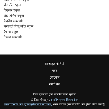
सेंट पॉल स्कूल
स्प्रिंगर स्कूल
सेंट जोसेफ स्कूल
केंद्रीय अकादमी
सरस्वती शिशु मंदिर स्कूल
रैमपस स्कूल
नेवल्स अकादमी….
वेबसाइट नीतियां
मदद
फ़ीडबैक
संपर्क करें
जिला प्रशासन द्वारा सवामित्व वाली सूचनाएं
© जिला गोरखपुर ,
राष्ट्रीय सूचना विज्ञान केंद्र
इलेक्ट्रॉनिक्स और सूचना प्रौद्योगिकी मंत्रालय,
भारत सरकार द्वारा विकसित और होस्ट किया गया है|