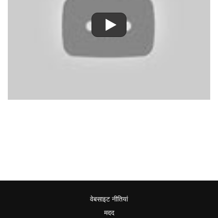
वेबसाइट नीतियां
मदद